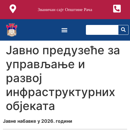
Званичан сајт Општине Рача
Jавно предузеће за
управљање и
развој
инфраструктурних
објеката
Јавне набавке у 2026. години