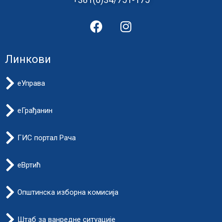
Линкови
еУправа
еГрађанин
ГИС портал Рача
еВртић
Општинска изборна комисија
Штаб за ванредне ситуације