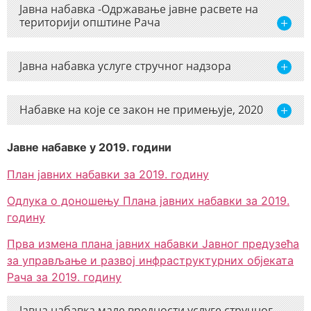
Jaвна набавка -Одржавање јавне расвете на
територији општине Рача
Jавна набавка услуге стручног надзора
Набавке на које се закон не примењује, 2020
Јавне набавке у 2019. години
План јавних набавки за 2019. годину
Одлука о доношењу Плана јавних набавки за 2019.
годину
Прва измена плана јавних набавки Јавног предузећа
за управљање и развој инфраструктурних објеката
Рача за 2019. годину
Jaвна набавка мале вредности услуге стручног