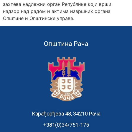
захтева надлежни орган Републике који врши
надзор над радом и актима извршних органа
Општине и Општинске управе.
Општина Рача
Карађорђева 48, 34210 Рача
+381(0)34/751-175