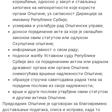
коришћење, односно у закуп и стављању
хипотеке на непокретности које користе
органи Општине, уз сагласност Дирекције за
имовину Републике Србије;
усмерава и усклађује рад Општинске управе;
доноси појединачне акте за које је овлашћен
законом овим статутом или одлуком
Скупштине општине;
информише јавност о свом раду;
подноси жалбу Уставном суду Републике
Србије ако се појединачним актом или радњом
државног органа или органа Општине
онемогућава вршење надлежности Општине;
образује стручна саветодавна радна тела за
поједине послове из своје надлежности;
врши и друге послове утврђене овим статутом
и другим актима Општине.
Председник Општине је одговоран за благовремено
достављање података, списа и исправа, када то