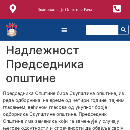
Званичан сајт Општине Рача
Надлежност
Председника
општине
Председника Општине бира Скупштина општине, из
реда одборника, на време од четири године, тајним
гласањем, већином гласова од укупног броја
одборника Скупштине општине. Председник
Општине има заменика који га замењује у случају
његове одсутности и спречености да обавља своју