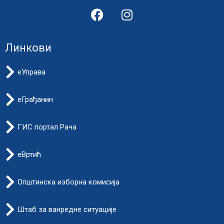
Линкови
еУправа
еГрађанин
ГИС портал Рача
еВртић
Општинска изборна комисија
Штаб за ванредне ситуације