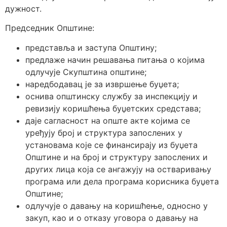
дужност.
Председник Општине:
представља и заступа Општину;
предлаже начин решавања питања о којима
одлучује Скупштина општине;
наредбодавац је за извршење буџета;
оснива општинску службу за инспекцију и
ревизију коришћења буџетских средстава;
даје сагласност на опште акте којима се
уређују број и структура запослених у
установама које се финансирају из буџета
Општине и на број и структуру запослених и
других лица која се ангажују на остваривању
програма или дела програма корисника буџета
Општине;
одлучује о давању на коришћење, односно у
закуп, као и о отказу уговора о давању на