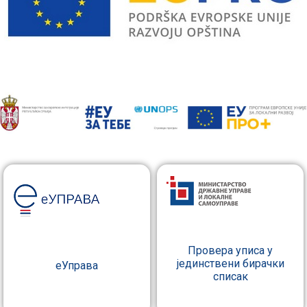
Провера уписа у
јединствени бирачки
еУправа
списак