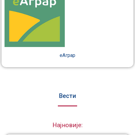
еАграр
Вести
Најновије: