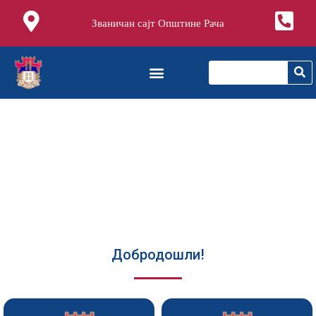
Званичан сајт Општине Рача
Добродошли!