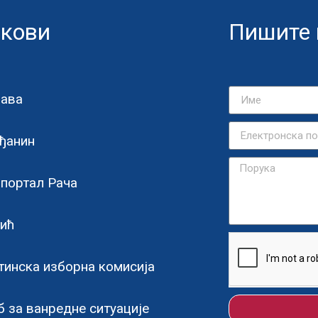
кови
Пишите
рава
ђанин
портал Рача
тић
инска изборна комисија
 за ванредне ситуације