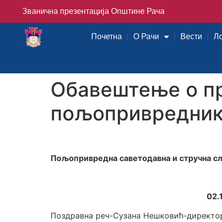
Званична презентација Општине Рача
Почетна
О Рачи
Вести
Л
Oбавештење о пр
пољопривредни
Пољопривредна саветодавна и стручна слу
02.
Поздравна реч-Сузана Нешковић-директо