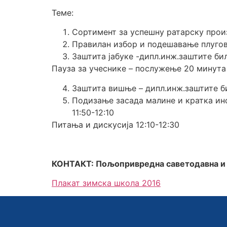
Теме:
Сортимент за успешну ратарску произ
Правилан избор и подешавање плугов
Заштита јабуке -дипл.инж.заштите биљ
Пауза за учеснике – послужење 20 минута
Заштита вишње – дипл.инж.заштите би
Подизање засада малине и кратка ин
11:50-12:10
Питања и дискусија 12:10-12:30
КОНТАКТ: Пољопривредна саветодавна и ст
Плакат зимска школа 2016