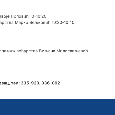
воје Поповић 10-10:20
арства Марко Вељковић 10:20-10:40
-дипл.инж.воћарства Биљана Милосављевић
евац, тел: 335-923, 336-092