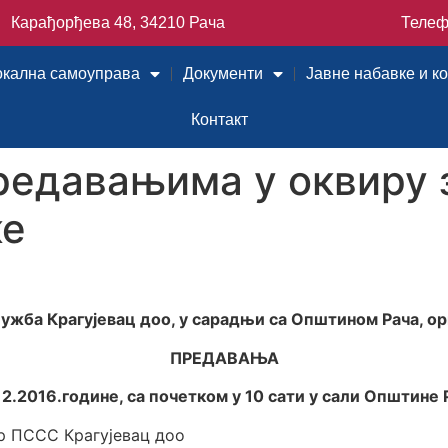
Карађорђева 48, 34210 Рача
Телеф
окална самоуправа
Документи
Јавне набавке и к
Контакт
едавањима у оквиру 
ке
жба Крагујевац доо, у сарадњи са Општином Рача, ор
ПРЕДАВАЊА
12.2016.године, са почетком у 10 сати у сали Општине 
р ПССС Крагујевац доо