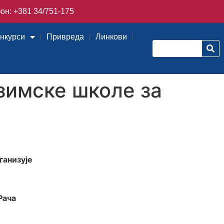
он: +381 34/751-175
онкурси
Привреда
Линкови
зимске школе за
ганизује
Рача