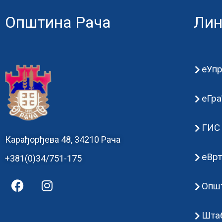
Општина Рача
Лин
еУп
еГра
ГИС 
Карађорђева 48, 34210 Рача
еВр
+381(0)34/751-175
Општ
Штаб