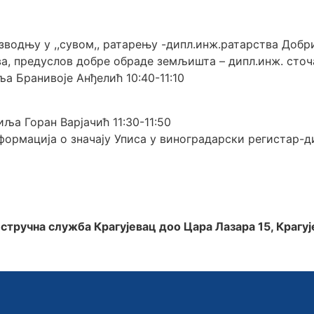
водњу у ,,сувом,, ратарењу -дипл.инж.ратарства Добри
а, предуслов добре обраде земљишта – дипл.инж. сточ
а Бранивоје Анђелић 10:40-11:10
ља Горан Варјачић 11:30-11:50
формација о значају Уписа у виноградарски регистар
ручна служба Крагујевац доо Цара Лазара 15, Крагуј