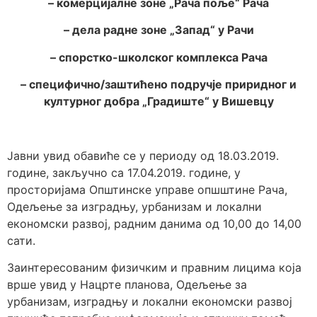
– комерцијалне зоне „Рача поље“ Рача
– дела радне зоне „Запад“ у Рачи
– спорстко-школског комплекса Рача
– специфично/заштићено подручје приридног и
културног добра „Градиште“ у Вишевцу
Јавни увид обавиће се у периоду од 18.03.2019.
године, закључно са 17.04.2019. године, у
просторијама Општинске управе опшштине Рача,
Одељење за изградњу, урбанизам и локални
економски развој, радним данима од 10,00 до 14,00
сати.
Заинтересованим физичким и правним лицима која
врше увид у Нацрте планова, Одељење за
урбанизам, изградњу и локални економски развој