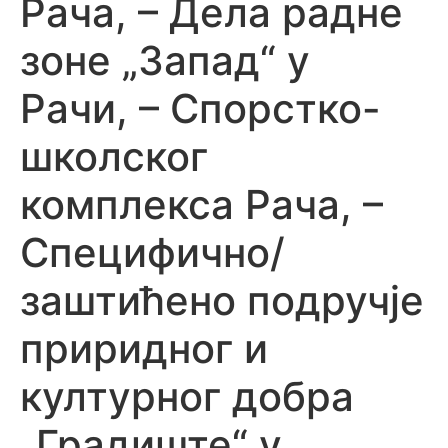
Рача, – Дела радне
зоне „Запад“ у
Рачи, – Спорстко-
школског
комплекса Рача, –
Специфично/
заштићено подручје
приридног и
културног добра
„Градиште“ у