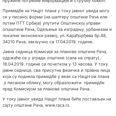
пружиће потребне информације и стручну помоћ.
Примедбе на Нацрт плана у току јавног увида могу
се у писаној форми (на шалтеру општине Рача или
путем ПТТ Србија) упутити Општинској управи
опшштине Рача, Одељење за изградњу, урбанизам и
локални економски развој, ул. Карађорђева бр.48,
34210 Рача, закључно са 17.04.2019. године.
Јавна седница Комисије за планове општине Рача,
одржаће се у згради општине (сала на спрату),
18.04.2019. године са почетком у 13 часова. У току
јавне седнице, сва присутна физичка и правна лица
која су поднела примедбе у вези са Нацртом плана
у писаном облику, могу образложити примедбе
пред Комисијом за планове општина Рача.
У току јавног увида Нацрт плана биће постављен на
сајту општине Рача, www.raca.rs.