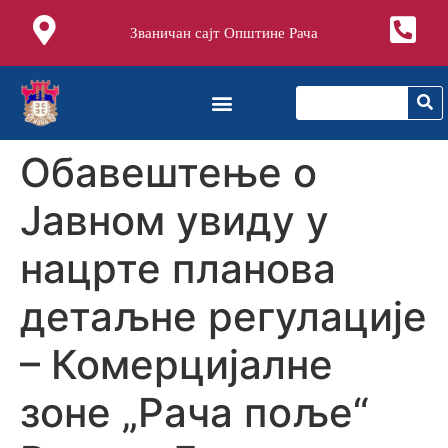
Званичан сајт Општине Рача
Oбавештење о
Јавном увиду у
нацрте планова
детаљне регулације
– Комерцијалне
зоне „Рача поље“