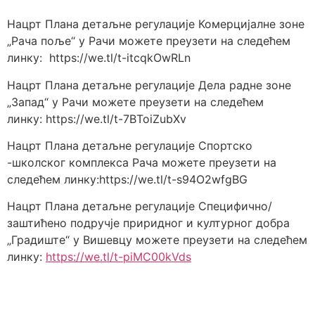
Нацрт Плана детаљне регулације Комерцијалне зоне
„Рача поље“ у Рачи можете преузети на следећем
линку: https://we.tl/t-itcqkOwRLn
Нацрт Плана детаљне регулације Дела радне зоне
„Запад“ у Рачи можете преузети на следећем
линку: https://we.tl/t-7BToiZubXv
Нацрт Плана детаљне регулације Спортско
-школског комплекса Рача можете преузети на
следећем линку:https://we.tl/t-s94O2wfgBG
Нацрт Плана детаљне регулације Специфично/
заштићено подручје приридног и културног добра
„Градиште“ у Вишевцу можете преузети на следећем
линку:
https://we.tl/t-piMC00kVds