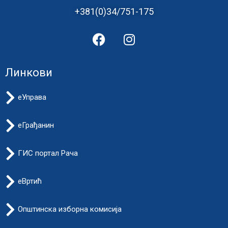
+381(0)34/751-175
Линкови
еУправа
еГрађанин
ГИС портал Рача
еВртић
Општинска изборна комисија