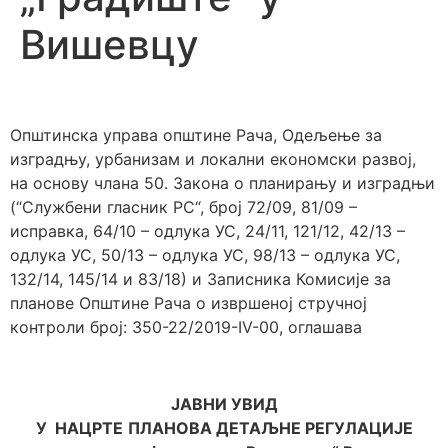
Вишевцу
Општинска управа општине Рача, Одељење за
изградњу, урбанизам и локални економски развој,
на основу члана 50. Закона о планирању и изградњи
(“Службени гласник РС“, број 72/09, 81/09 –
исправка, 64/10 – одлука УС, 24/11, 121/12, 42/13 –
одлука УС, 50/13 – одлука УС, 98/13 – одлука УС,
132/14, 145/14 и 83/18) и Записника Комисије за
планове Општине Рача о извршеној стручној
контроли број: 350-22/2019-IV-00, оглашава
ЈАВНИ УВИД
У
НАЦРТ
E
ПЛАНОВА ДЕТАЉНЕ РЕГУЛАЦИЈЕ