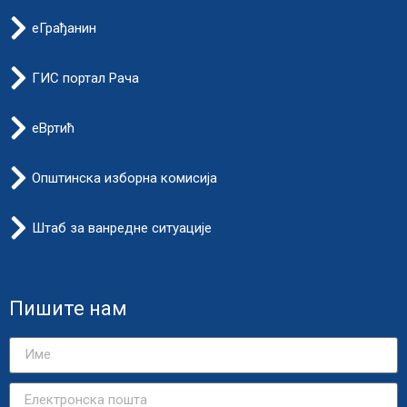
еГрађанин
ГИС портал Рача
еВртић
Општинска изборна комисија
Штаб за ванредне ситуације
Пишите нам