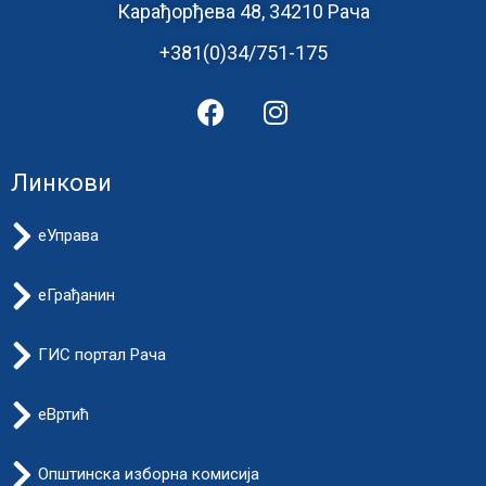
Карађорђева 48, 34210 Рача
+381(0)34/751-175
Линкови
еУправа
еГрађанин
ГИС портал Рача
еВртић
Општинска изборна комисија