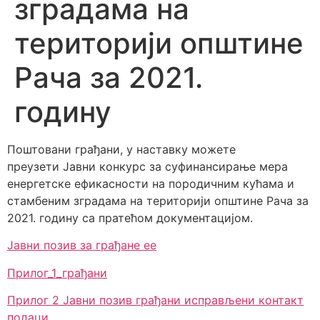
зградама на
територији општине
Рача за 2021.
годину
Поштовани грађани, у наставку можете
преузети Jaвни конкурс за суфинансирање мера
енергетске ефикасности на породичним кућама и
стамбеним зградама на територији општине Рача за
2021. годину са пратећом документацијом.
Јавни позив за грађане ее
Прилог_1_грађани
Прилог 2 Јавни позив грађани исправљени контакт
подаци