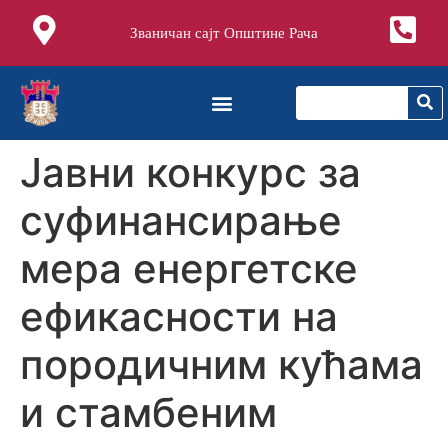
Званичан сајт Општине Рача
Jaвни конкурс за
суфинансирање
мера енергетске
ефикасности на
породичним кућама
и стамбеним