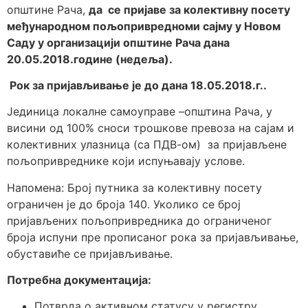
општине Рача,
да се пријаве за колективну посету
међународнoм пољопривредноми сајму у Новом
Саду у организацији општине Рача дана
20.05.2018.године (недеља).
Рок за пријављивање је до дана 18.05.2018.г..
Јединица локалне самоуправе –општина Рача, у
висини од 100% сноси трошкове превоза на сајам и
колективних улазница (са ПДВ-ом) за пријављене
пољопривреднике који испуњавају услове.
Напомена: Број путника за колективну посету
ограничен је до броја 140. Уколико се број
пријављених пољопривредника до ограниченог
броја испуни пре прописаног рока за пријављивање,
обуставиће се пријављивање.
Потребна документација:
Потврда о активном статусу у регистру