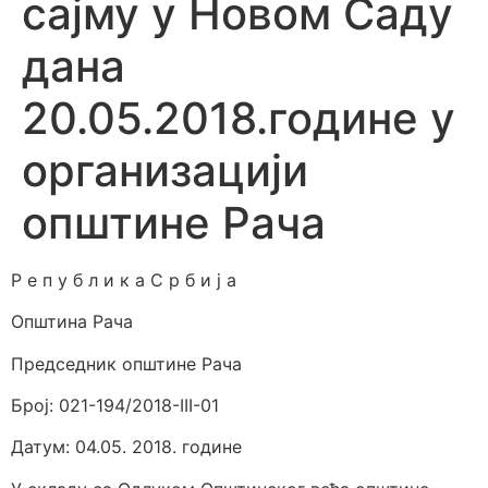
сајму у Новом Саду
дана
20.05.2018.године у
организацији
општине Рача
Р е п у б л и к а С р б и ј а
Општина Рача
Председник општине Рача
Број: 021-194/2018-III-01
Датум: 04.05. 2018. године