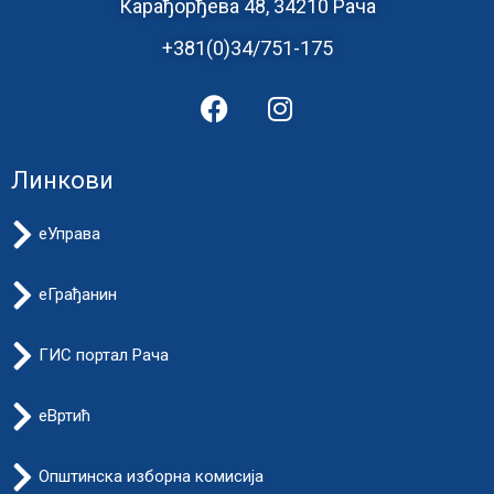
Карађорђева 48, 34210 Рача
+381(0)34/751-175
Линкови
еУправа
еГрађанин
ГИС портал Рача
еВртић
Општинска изборна комисија