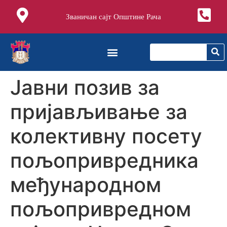
Званичан сајт Општине Рача
Јaвни позив за
пријављивање за
колективну посету
пољопривредника
међународном
пољопривредном