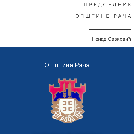
П Р Е Д С Е Д Н И К
О П Ш Т И Н Е Р А Ч А
____________________
Ненад Савковић
Општина Рача