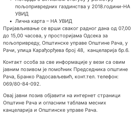
пољопривредних газдинства у 2018.години-НА
УВИД
Лична карта – НА УВИД
Пријављивање се врши сваког радног дана од 07,00
до 15,00 часова, у просторијама Одсека за
пољопривреду, Општинске управе Општине Рача, у
Рачи, улица Карађорђева број 48, канцеларија бр.6.
Контакт особа за све информације у вези са овим
јавним позивом је помоћник Председника општине
Рача, Бранко Радосављевић, конт.тел. телефон:
069/80-84-092.
Овај јавни позив објавити на интернет страници
Општине Рача и огласним таблама месних
канцеларија и Општинске управе Рача.