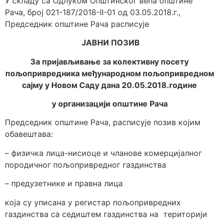
У складу са Одлуком Општинског већа општине
Рача, број 021-187/2018-II-01 од 03.05.2018.г.,
Председник општине Рача расписује
ЈАВНИ ПОЗИВ
За пријављивање за колективну посету
пољопривредника међународном пољопривредном
сајму у Новом Саду дана 20.05.2018.године
у организацији општине Рача
Председник општине Рача, расписује позив којим
обавештава:
– физичка лица-нисиоце и чланове комерцијалног
породичног пољопривредног газдинства
– предузетнике и правна лица
која су уписана у регистар пољопривредних
газдинства са седиштем газдинства на територији