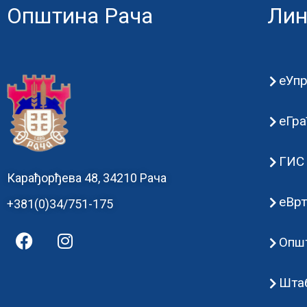
Општина Рача
Лин
еУп
еГра
ГИС 
Карађорђева 48, 34210 Рача
еВр
+381(0)34/751-175
Општ
Штаб