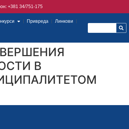
он: +381 34/751-175
онкурси
Привреда
Линкови
АВЕРШЕНИЯ
ОСТИ В
ИЦИПАЛИТЕТОМ