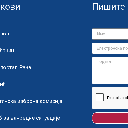
кови
Пишите
рава
ђанин
портал Рача
тић
инска изборна комисија
 за ванредне ситуације