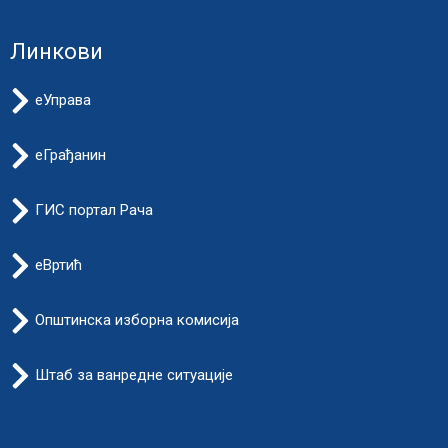
Линкови
еУправа
еГрађанин
ГИС портал Рача
еВртић
Општинска изборна комисија
Штаб за ванредне ситуације