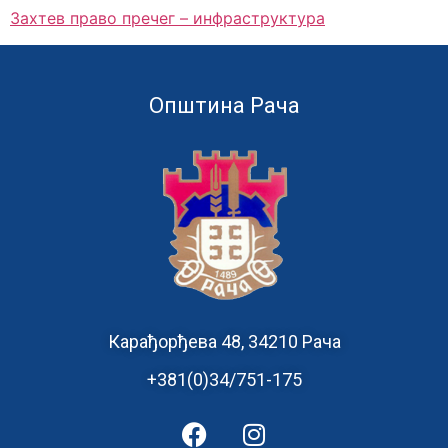
Захтев право пречег – инфраструктура
Општина Рача
Карађорђева 48, 34210 Рача
+381(0)34/751-175