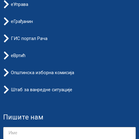
еУправа
еГрађанин
ГИС портал Рача
еВртић
Општинска изборна комисија
Штаб за ванредне ситуације
Пишите нам