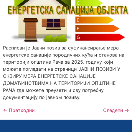
Расписан је Јавни позив за суфинансирање мера
енергетске санације породичних кућа и станова на
територији општинe Рача за 2025. годину који
можете погледати на страници ЈАВНИ ПОЗИВИ У
ОКВИРУ МЕРА ЕНЕРГЕТСКЕ САНАЦИЈЕ
ДОМАЋИНСТВИМА НА ТЕРИТОРИЈИ ОПШТИНЕ
РАЧА где можете преузети и сву потребну
документацију по јавном позиву.
←
Претходни
Следећи
→