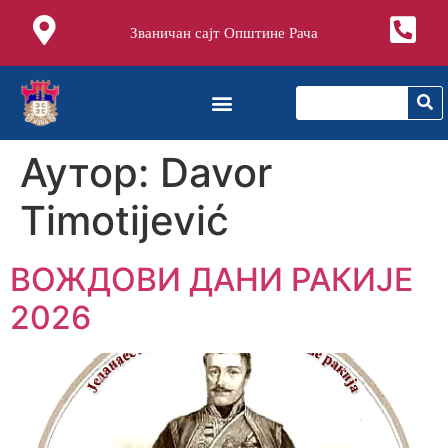
Званичан сајт Општине Рача
Аутор:
Davor
Timotijević
ВОЖДОВИ ДАНИ РАКИЈЕ
2026