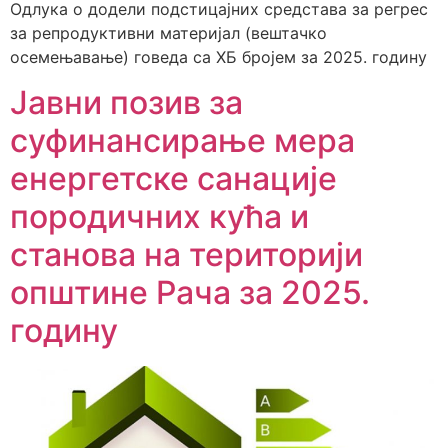
Одлука о додели подстицајних средстава за регрес
за репродуктивни материјал (вештачко
осемењавање) говеда са ХБ бројем за 2025. годину
Јавни позив за
суфинансирање мера
енергетске санације
породичних кућа и
станова на територији
општинe Рача за 2025.
годину