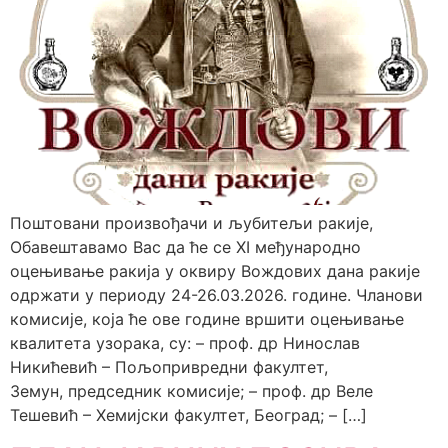
Поштовани произвођачи и љубитељи ракије,
Обавештавамо Вас да ће се XI међународно
оцењивање ракија у оквиру Вождових дана ракије
одржати у периоду 24-26.03.2026. године. Чланови
комисије, која ће ове године вршити оцењивање
квалитета узорака, су: – проф. др Нинослав
Никићевић – Пољопривредни факултет,
Земун, председник комисије; – проф. др Веле
Тешевић – Хемијски факултет, Београд; – […]