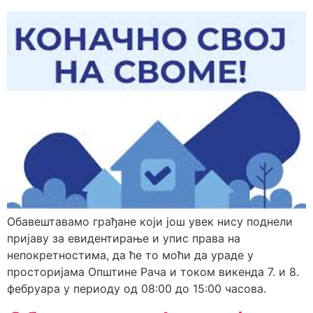
Обавештавамо грађане који још увек нису поднели
пријаву за евидентирање и упис права на
непокретностима, да ће то моћи да ураде у
просторијама Општине Рача и током викенда 7. и 8.
фебруара у периоду од 08:00 до 15:00 часова.