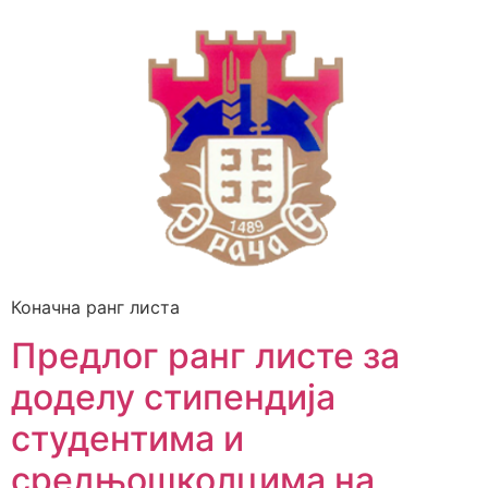
Коначна ранг листа
Предлог ранг листе за
доделу стипендија
студентима и
средњошколцима на