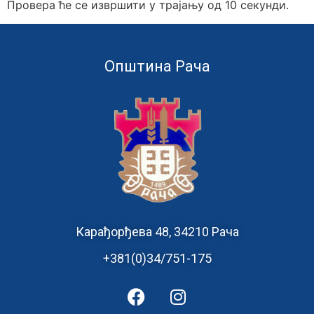
Провера ће се извршити у трајању од 10 секунди.
Општина Рача
Карађорђева 48, 34210 Рача
+381(0)34/751-175