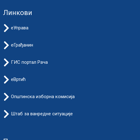
Линкови
еУправа
еГрађанин
ГИС портал Рача
еВртић
Општинска изборна комисија
Штаб за ванредне ситуације