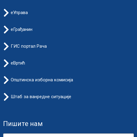
еУправа
еГрађанин
ГИС портал Рача
еВртић
Општинска изборна комисија
Штаб за ванредне ситуације
Пишите нам