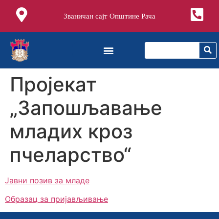
Званичан сајт Општине Рача
Пројекат
„Запошљавање
младих кроз
пчеларство“
Јавни позив за младе
Образац за пријављивање