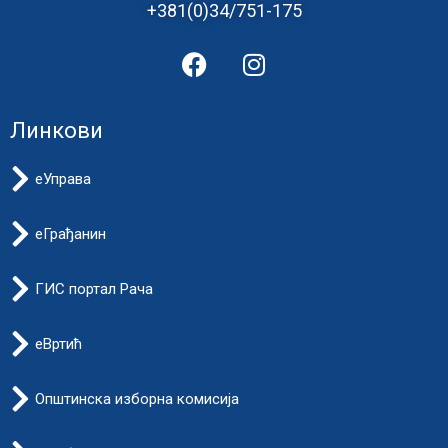
+381(0)34/751-175
Линкови
еУправа
еГрађанин
ГИС портал Рача
еВртић
Општинска изборна комисија