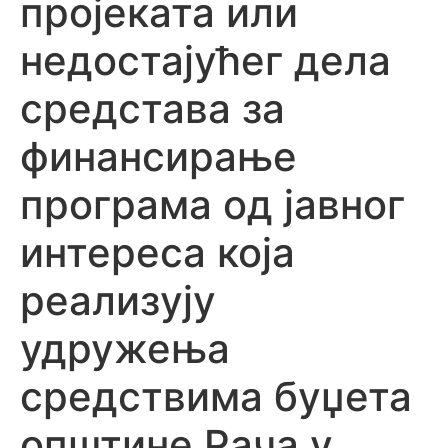
пројеката или
недостајућег дела
средстава за
финансирање
програма од јавног
интереса која
реализују
удружења
средствима буџета
општине Рача у