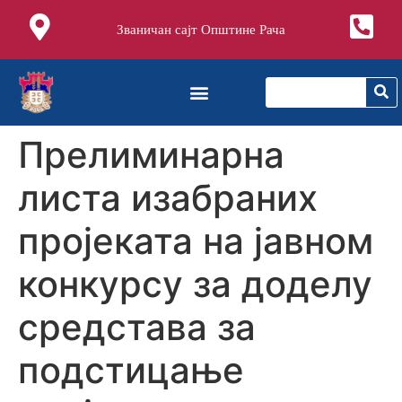
Званичан сајт Општине Рача
Прелиминарна
листа изабраних
пројеката на јавном
конкурсу за доделу
средстава за
подстицање