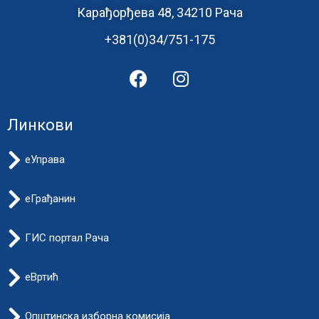
Карађорђева 48, 34210 Рача
+381(0)34/751-175
Линкови
еУправа
еГрађанин
ГИС портал Рача
еВртић
Општинска изборна комисија