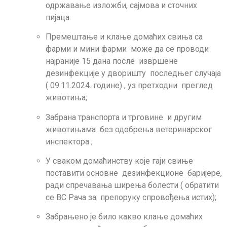
одржавање изложби, сајмова и сточних
пијаца.
Премештање и клање домаћих свиња са
фарми и мини фарми може да се проводи
најраније 15 дана после извршене
дезинфекције у дворишту последњег случаја
( 09.11.2024. године) , уз претходни преглед
животиња;
Забрана транспорта и трговине и другим
животињама без одобрења ветеринарског
инспектора ;
У сваком домаћинству које гаји свиње
поставити основне дезинфекционе баријере,
ради спречавања ширења болести ( обратити
се ВС Рача за препоруку спровођења истих);
Забрањено је било какво клање домаћих