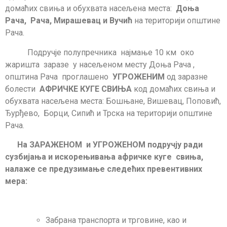
домаћих свиња и обухвата насељена места:
Доња
Рача, Рача, Мирашевац и Вучић
на територији општине
Рача.
Подручје полупречника најмање 10 км око
жаришта заразе у насељеном месту Доња Рача ,
општина Рача проглашено
УГРОЖЕНИМ
од заразне
болести
АФРИЧКЕ КУГЕ СВИЊА
код домаћих свиња и
обухвата насељена места: Бошњане, Вишевац, Поповић,
Ђурђево, Борци, Сипић и Трска на територији општине
Рача.
На ЗАРАЖЕНОМ и УГРОЖЕНОМ подручју ради
сузбијања и искорењивања афричке куге свиња,
налаже се предузимање следећих превентивних
мера:
Забрана транспорта и трговине, као и