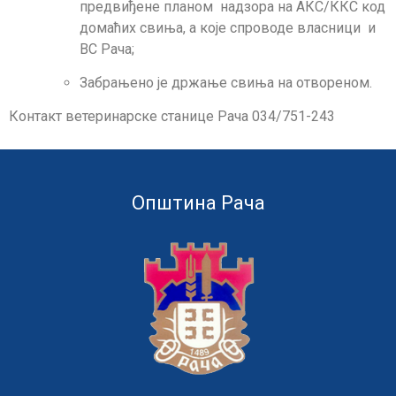
предвиђене планом надзора на АКС/ККС код
домаћих свиња, а које спроводе власници и
ВС Рача;
Забрањено је држање свиња на отвореном.
Контакт ветеринарске станице Рача 034/751-243
Општина Рача