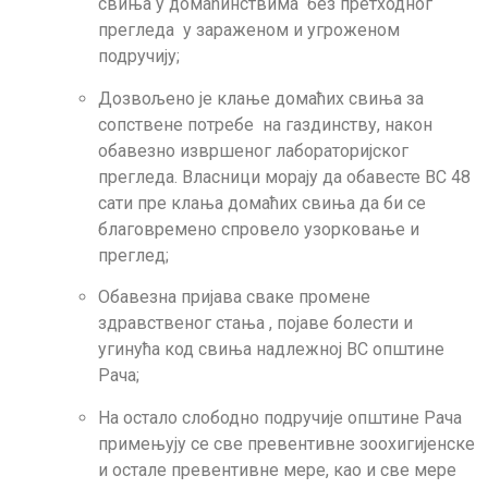
свиња у домаћинствима без претходног
прегледа у зараженом и угроженом
подручију;
Дозвољено је клање домаћих свиња за
сопствене потребе на газдинству, након
обавезно извршеног лабораторијског
прегледа. Власници морају да обавесте ВС 48
сати пре клања домаћих свиња да би се
благовремено спровело узорковање и
преглед;
Обавезна пријава сваке промене
здравственог стања , појаве болести и
угинућа код свиња надлежној ВС општине
Рача;
На остало слободно подручије општине Рача
примењују се све превентивне зоохигијенске
и остале превентивне мере, као и све мере