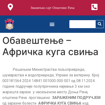
Званичан сајт Општине Рача
Обавештење –
Афричка куга свиња
Решењем Министраства пољопривреде,
шумараства и водопривреде, Управе за ветерину број:
003181564 2024 14841 001000 000 001 од 08.11.2024.
године подручије полупречника најмање 3 км око
жаришта заразе у насељеном месту Доња Рача,
општина Рача проглашено
ЗАРАЖЕНИМ ПОДРУЧЈЕМ
од заразне болести
АФРИЧКА КУГА СВИЊА
код